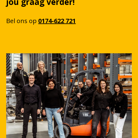
jou graag verder!
Bel
ons
op
0174-622 721