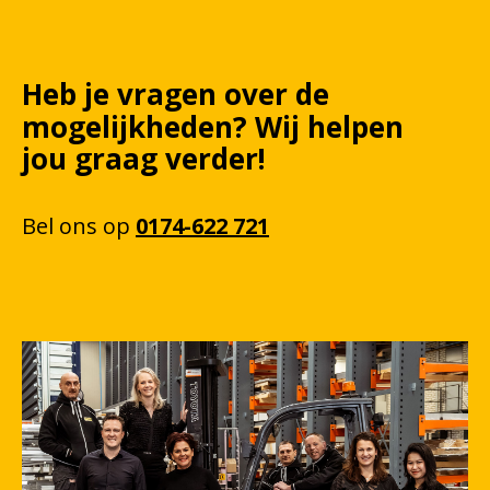
Heb je vragen over de
mogelijkheden?
Wij
helpen
jou graag verder!
Bel
ons
op
0174-622 721