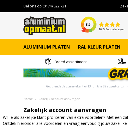
Ga naar de inhoud
Bel ons op (0174) 622 721
Zake
8.5
1045 Beoordelingen
ALUMINIUM PLATEN
RAL KLEUR PLATEN
Breed assortiment
Gedurende de zomervakantie (13 juli t/m 28 augustus) zijn w
Home
/
Zakelijk account aanvragen
Zakelijk account aanvragen
Wil je als zakelijke klant profiteren van extra voordelen? Met een za
Ontdek hieronder alle voordelen en vraag eenvoudig jouw zakelijke