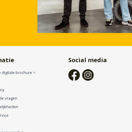
matie
Social media
 digitale brochure >
icy
de vragen
elijkheden
rvice