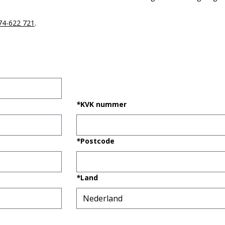
74-622 721
.
*
KVK nummer
*
Postcode
*
Land