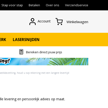
Stap voor stap
Betalen
Over ons
Verzendservice
Account
Winkelwagen
ERK
LASERSNIJDEN
Bereken direct jouw prijs
eelsbezetting, houd u svp rekening met een langere levertijd
lle levering en persoonlijk advies op maat.