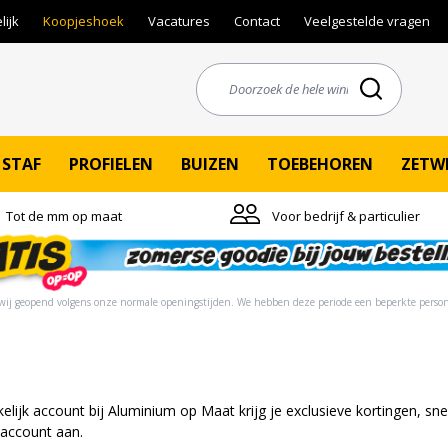
lijk
Koopjeshoek
Vacatures
Contact
Veelgestelde vragen
STAF
PROFIELEN
BUIZEN
TOEBEHOREN
ZETW
Tot de mm op maat
Voor bedrijf & particulier
ij geopend volgens onze normale openingstijden. ​​We hebben deze periode een beperkte person
kelijk account bij Aluminium op Maat krijg je exclusieve kortingen, sne
 account aan.