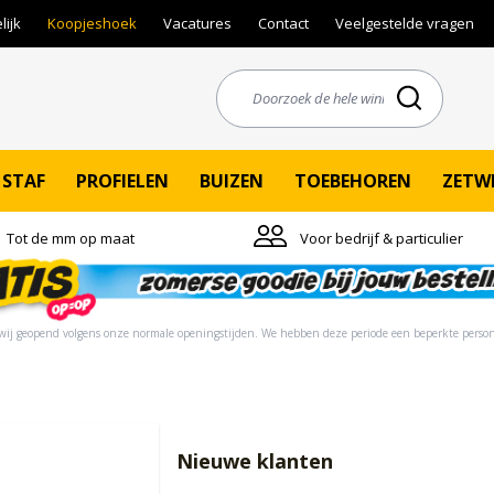
lijk
Koopjeshoek
Vacatures
Contact
Veelgestelde vragen
STAF
PROFIELEN
BUIZEN
TOEBEHOREN
ZETW
Tot de mm op maat
Voor bedrijf & particulier
ij geopend volgens onze normale openingstijden. ​​We hebben deze periode een beperkte person
Nieuwe klanten