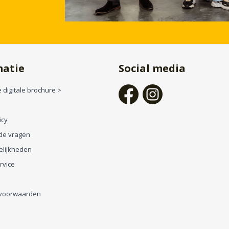
matie
Social media
 digitale brochure >
icy
de vragen
elijkheden
rvice
voorwaarden