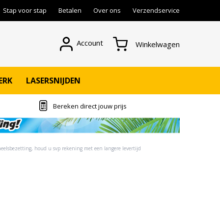
Stap voor stap
Betalen
Over ons
Verzendservice
Account
Winkelwagen
ERK
LASERSNIJDEN
Bereken direct jouw prijs
eelsbezetting, houd u svp rekening met een langere levertijd