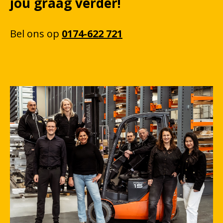
jou graag verder!
Bel
ons
op
0174-622 721