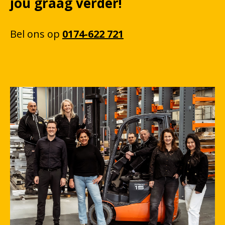
jou graag verder!
Bel
ons
op
0174-622 721