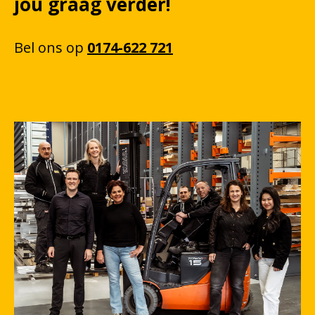
jou graag verder!
Bel
ons
op
0174-622 721