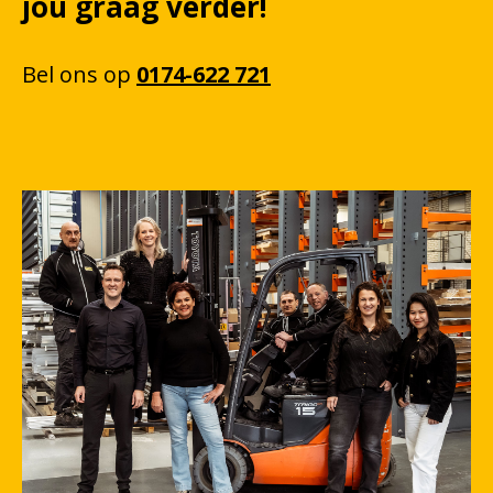
jou graag verder!
Bel
ons
op
0174-622 721