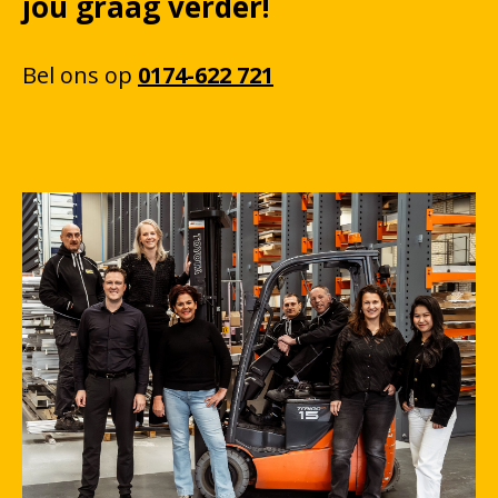
jou graag verder!
Bel
ons
op
0174-622 721