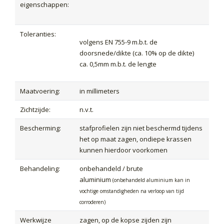
eigenschappen:
Toleranties:
volgens EN 755-9 m.b.t. de
doorsnede/dikte (ca. 10% op de dikte)
ca. 0,5mm m.b.t. de lengte
Maatvoering:
in millimeters
Zichtzijde:
n.v.t.
Bescherming:
stafprofielen zijn niet beschermd tijdens
het op maat zagen, ondiepe krassen
kunnen hierdoor voorkomen
Behandeling:
onbehandeld / brute
aluminium
(onbehandeld aluminium kan in
vochtige omstandigheden na verloop van tijd
corroderen)
Werkwijze
zagen, op de kopse zijden zijn