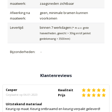
maatwerk:
zaagsneden zichtbaar
Afwerking na
geen, minimale bramen kunnen
maatwerk:
voorkomen
Levertijd:
binnen 7 werkdagen
(* m.u.v. grote
hoeveelheden, gewicht > 30kg en/of pakket
gordelomvang > 3500mm)
Bijzonderheden:
-
Klantenreviews
Casper
Kwaliteit
Geplaatst op
06-01-2023
Prijs
Uitstekend materiaal
Keurig op maat. Keurig ontbraamd en keurig verpakt geleverd!