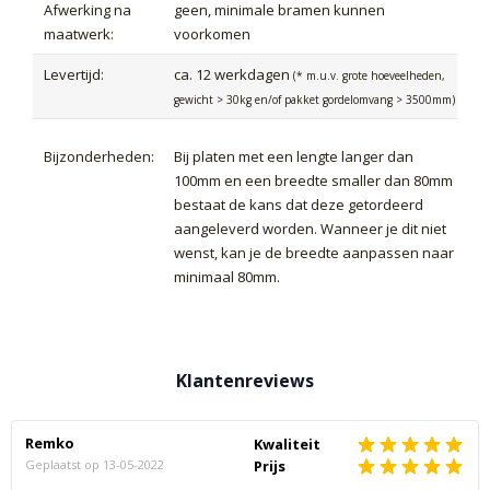
Afwerking na
geen, minimale bramen kunnen
maatwerk:
voorkomen
Levertijd:
ca. 12 werkdagen
(* m.u.v. grote hoeveelheden,
gewicht > 30kg en/of pakket gordelomvang > 3500mm)
Bijzonderheden:
Bij platen met een lengte langer dan
100mm en een breedte smaller dan 80mm
bestaat de kans dat deze getordeerd
aangeleverd worden. Wanneer je dit niet
wenst, kan je de breedte aanpassen naar
minimaal 80mm.
Klantenreviews
Remko
Kwaliteit
Geplaatst op
13-05-2022
Prijs