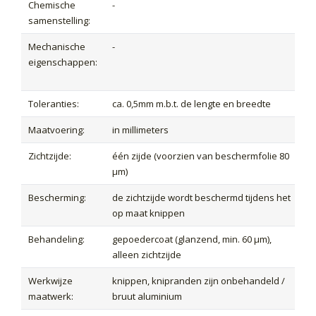
Chemische
-
samenstelling:
Mechanische
-
eigenschappen:
Toleranties:
ca. 0,5mm m.b.t. de lengte en breedte
Maatvoering:
in millimeters
Zichtzijde:
één zijde (voorzien van beschermfolie 80
µm)
Bescherming:
de zichtzijde wordt beschermd tijdens het
op maat knippen
Behandeling:
gepoedercoat (glanzend, min. 60 µm),
alleen zichtzijde
Werkwijze
knippen, knipranden zijn onbehandeld /
maatwerk:
bruut aluminium