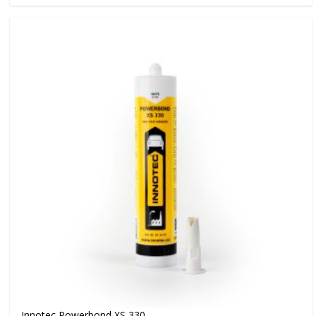
Innotec Powerbond XS 330