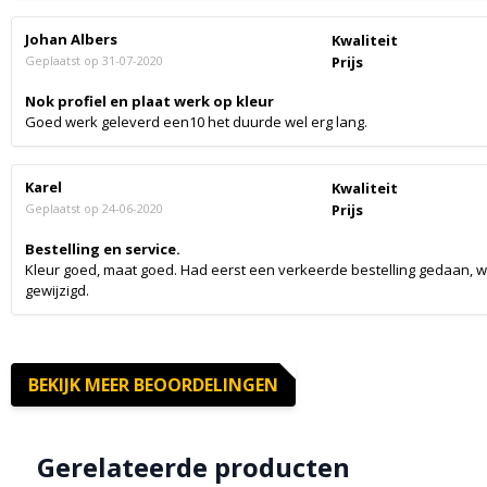
Johan Albers
Kwaliteit
Geplaatst op
31-07-2020
Prijs
Nok profiel en plaat werk op kleur
Goed werk geleverd een10 het duurde wel erg lang.
Karel
Kwaliteit
Geplaatst op
24-06-2020
Prijs
Bestelling en service.
Kleur goed, maat goed. Had eerst een verkeerde bestelling gedaan, 
gewijzigd.
BEKIJK MEER BEOORDELINGEN
Gerelateerde producten