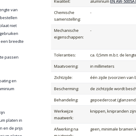
Kwaliteit:
aluminium
EN AW-5005A 
lengte van
Chemische
-
 bestellen
samenstelling:
plaat niet
Mechanische
-
 gebruiken
eigenschappen:
n een breedte
Toleranties:
ca. 0,5mm m.b.t. de leng
 te passen
Maatvoering:
in millimeters
Zichtzijde:
één zijde (voorzien van 
oating en
luminium
Bescherming:
de zichtzijde wordt bes
Behandeling:
gepoedercoat (glanzend, 
Werkwijze
knippen, knipranden zij
ijn
maatwerk:
um platen in
n en de prijs
Afwerking na
geen, minimale bramen
maatwerk:
inium platen