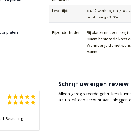
Levertijd:
ca. 12 werkdagen
(* m.u.v
gordelomvang > 3500mm)
oor platen
Bijzonderheden:
Bij platen met een leng
80mm bestaat de kans d
Wanneer je dit niet wen
80mm.
Schrijf uw eigen review
Alleen geregistreerde gebruikers kunn
alstublieft een account aan.
inloggen
o
d. Bestelling