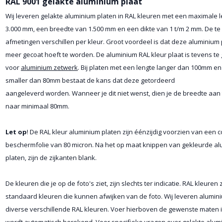
RAL 9001 gelakte aluminium plaat
Wij leveren gelakte aluminium platen in RAL kleuren met een maximale 
3.000 mm, een breedte van 1.500 mm en een dikte van 1 t/m 2 mm. De te
afmetingen verschillen per kleur. Groot voordeel is dat deze aluminium 
meer gecoat hoeft te worden. De aluminium RAL kleur plaat is tevens te
voor
aluminium zetwerk
. Bij platen met een lengte langer dan 100mm e
smaller dan 80mm bestaat de kans dat deze getordeerd
aangeleverd worden. Wanneer je dit niet wenst, dien je de breedte aan
naar minimaal 80mm.
Let op
! De RAL kleur aluminium platen zijn éénzijdig voorzien van een c
beschermfolie van 80 micron. Na het op maat knippen van gekleurde a
platen, zijn de zijkanten blank.
De kleuren die je op de foto's ziet, zijn slechts ter indicatie. RAL kleuren z
standaard kleuren die kunnen afwijken van de foto. Wij leveren alumini
diverse verschillende RAL kleuren. Voer hierboven de gewenste maten i
wordt automatisch berekend. Voor specifieke vragen over
gelakte alum