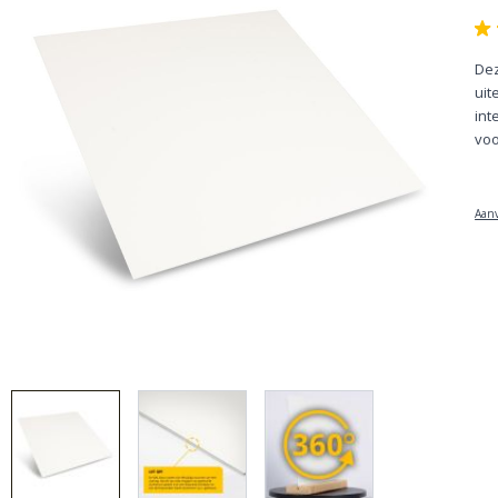
Dez
uit
int
voo
Aanv