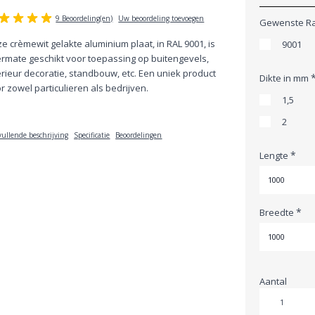
9 Beoordeling(en)
Uw beoordeling toevoegen
Gewenste Ra
e crèmewit gelakte aluminium plaat, in RAL 9001, is
9001
ermate geschikt voor toepassing op buitengevels,
erieur decoratie, standbouw, etc. Een uniek product
Dikte in mm
r zowel particulieren als bedrijven.
1,5
2
ullende beschrijving
Specificatie
Beoordelingen
*
Lengte
*
Breedte
Aantal
Aantal