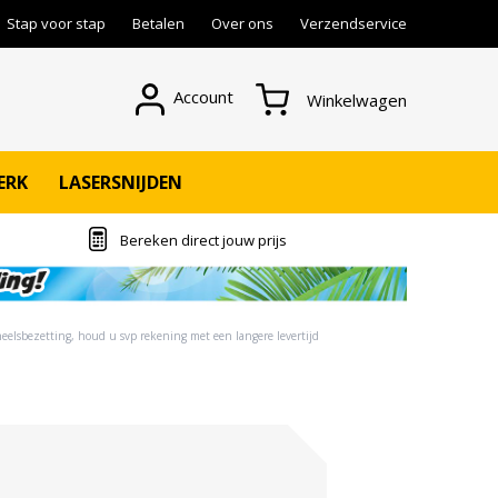
Stap voor stap
Betalen
Over ons
Verzendservice
Account
Winkelwagen
ERK
LASERSNIJDEN
Bereken direct jouw prijs
eelsbezetting, houd u svp rekening met een langere levertijd