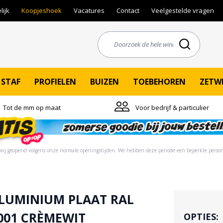
lijk
Koopjeshoek
Vacatures
Contact
Veelgestelde vragen
STAF
PROFIELEN
BUIZEN
TOEBEHOREN
ZETW
Tot de mm op maat
Voor bedrijf & particulier
ij geopend volgens onze normale openingstijden. ​​We hebben deze periode een beperkte person
LUMINIUM PLAAT RAL
001 CRÈMEWIT
OPTIES: