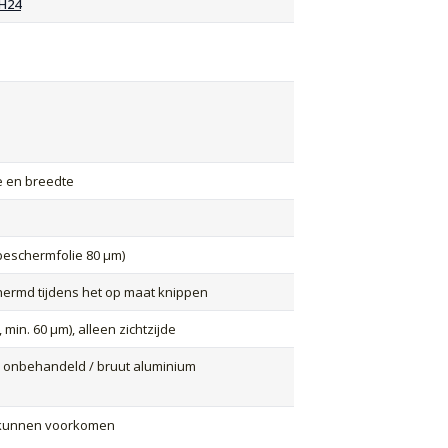
H24
te en breedte
beschermfolie 80 µm)
chermd tijdens het op maat knippen
min. 60 µm), alleen zichtzijde
n onbehandeld / bruut aluminium
 kunnen voorkomen