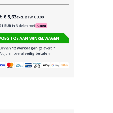
W:
€ 3,63
excl. BTW
€ 3,00
21 EUR
in 3 delen met
VOEG TOE AAN WINKELWAGEN
Binnen
12 werkdagen
geleverd *
ltijd en overal
veilig betalen