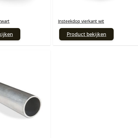
zwart
Insteekdop vierkant wit
kijken
Product bekijken