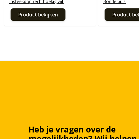
Insteekdop rechthoekig wit
Ronde buis
Product bekijken
Product be
Heb je vragen over de
mogelijkheden?
Wij
helpen