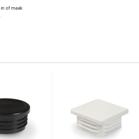
 in of maak
n