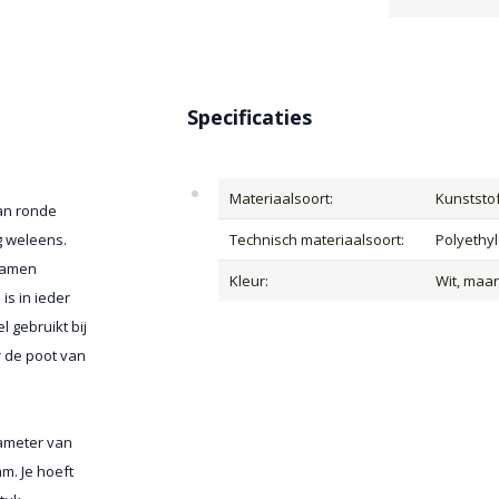
Specificaties
Materiaalsoort:
Kunststo
van ronde
g weleens.
Technisch materiaalsoort:
Polyethy
namen
Kleur:
Wit, maa
is in ieder
 gebruikt bij
r de poot van
ameter van
m. Je hoeft