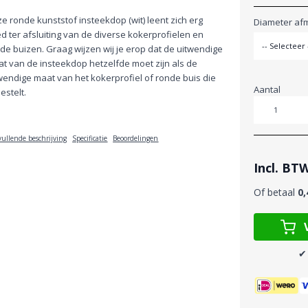
e ronde kunststof insteekdop (wit) leent zich erg
Diameter afm
d ter afsluiting van de diverse kokerprofielen en
de buizen. Graag wijzen wij je erop dat de uitwendige
t van de insteekdop hetzelfde moet zijn als de
wendige maat van het kokerprofiel of ronde buis die
Aantal
bestelt.
Aantal
ullende beschrijving
Specificatie
Beoordelingen
Incl. BT
Of betaal
0,
✔ 