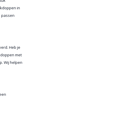
tuk
ekdoppen in
n passen
erd. Heb je
ekdoppen met
p. Wij helpen
 een