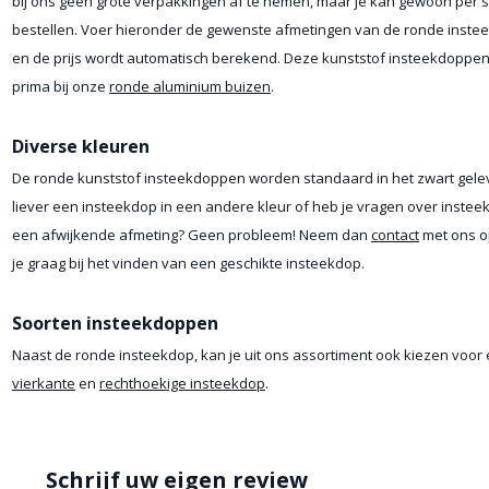
bij ons geen grote verpakkingen af te nemen, maar je kan gewoon per s
bestellen. Voer hieronder de gewenste afmetingen van de ronde inste
en de prijs wordt automatisch berekend. Deze kunststof insteekdoppe
prima bij onze
ronde aluminium buizen
.
Diverse kleuren
De ronde kunststof insteekdoppen worden standaard in het zwart gelev
liever een insteekdop in een andere kleur of heb je vragen over inste
een afwijkende afmeting? Geen probleem! Neem dan
contact
met ons o
je graag bij het vinden van een geschikte insteekdop.
Soorten insteekdoppen
Naast de ronde insteekdop, kan je uit ons assortiment ook kiezen voor
vierkante
en
rechthoekige insteekdop
.
Schrijf uw eigen review