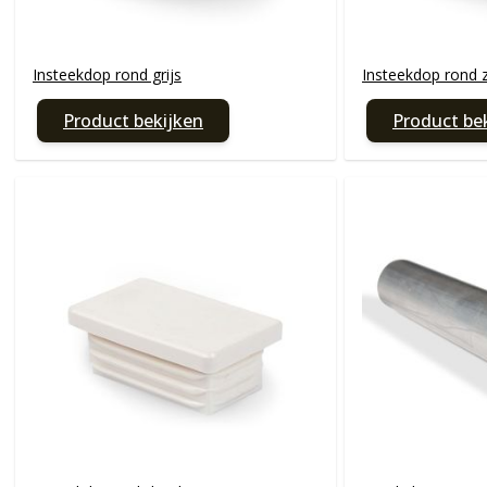
Insteekdop rond grijs
Insteekdop rond 
Product bekijken
Product be