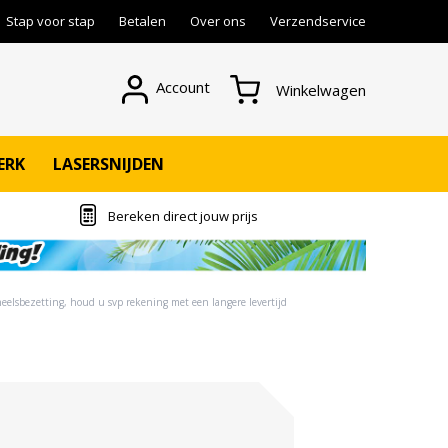
Stap voor stap
Betalen
Over ons
Verzendservice
Account
Winkelwagen
ERK
LASERSNIJDEN
Bereken direct jouw prijs
eelsbezetting, houd u svp rekening met een langere levertijd