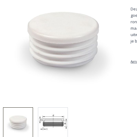
Dez
goe
ron
maa
uit
je 
Aanv