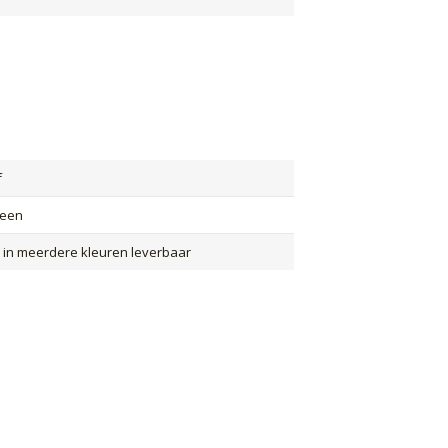
f
leen
r in meerdere kleuren leverbaar