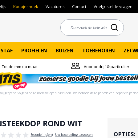
lijk
Koopjeshoek
Vacatures
Contact
Veelgestelde vragen
STAF
PROFIELEN
BUIZEN
TOEBEHOREN
ZETW
Tot de mm op maat
Voor bedrijf & particulier
ij geopend volgens onze normale openingstijden. ​​We hebben deze periode een beperkte person
NSTEEKDOP ROND WIT
OPTIES:
Beoordeling(en)
Uw beoordeling toevoegen