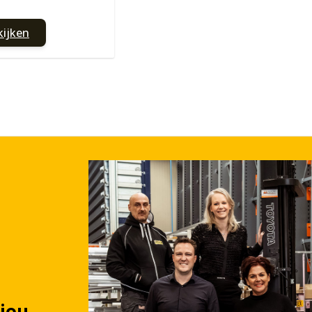
kijken
jou