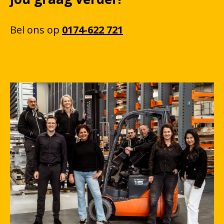
Bel
ons
op
0174-622 721